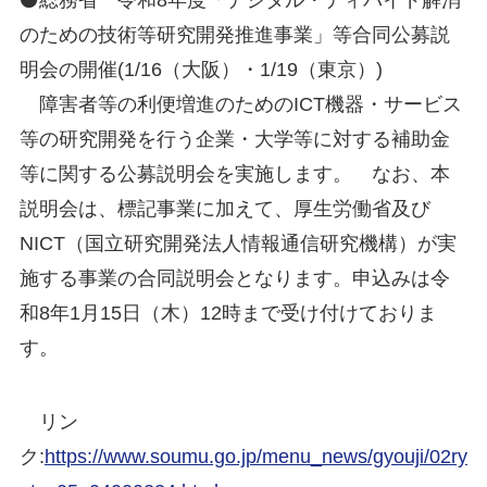
⚫総務省 令和8年度「デジタル・ディバイド解消
のための技術等研究開発推進事業」等合同公募説
明会の開催(1/16（大阪）・1/19（東京）)
障害者等の利便増進のためのICT機器・サービス
等の研究開発を行う企業・大学等に対する補助金
等に関する公募説明会を実施します。 なお、本
説明会は、標記事業に加えて、厚生労働省及び
NICT（国立研究開発法人情報通信研究機構）が実
施する事業の合同説明会となります。申込みは令
和8年1月15日（木）12時まで受け付けておりま
す。
リン
ク:
https://www.soumu.go.jp/menu_news/gyouji/02ry