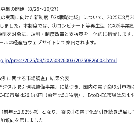
集の開始（8/26～10/27）
実現に向けた新制度「GX戦略地域」について、2025年8月
しました。本制度では、①コンビナート等再生型（GX新事業
類型を対象に、規制・制度改革と支援策を一体的に措置します。
ールは経産省ウェブサイトにて案内されます。
go.jp/press/2025/08/20250826003/20250826003.html
取引に関する市場調査」結果公表
ジタル取引環境整備事業」に基づき、国内の電子商取引市場
-EC市場は26.1兆円（前年比5.1％増）、BtoB-EC市場は514
69億円（前年比1.82％増）となり、商取引の電子化が引き続き進
増加傾向を示しました。