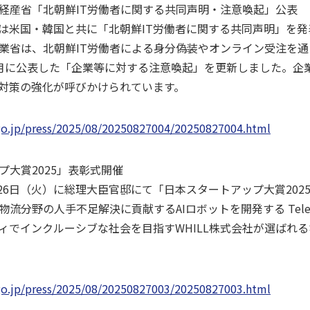
経産省「北朝鮮IT労働者に関する共同声明・注意喚起」公表
政府は米国・韓国と共に「北朝鮮IT労働者に関する共同声明」を
業省は、北朝鮮IT労働者による身分偽装やオンライン受注を
月に公表した「企業等に対する注意喚起」を更新しました。企
対策の強化が呼びかけられています。
go.jp/press/2025/08/20250827004/20250827004.html
大賞2025」表彰式開催
26日（火）に総理大臣官邸にて「日本スタートアップ大賞202
分野の人手不足解決に貢献するAIロボットを開発する Telexiste
ィでインクルーシブな社会を目指すWHILL株式会社が選ばれる
go.jp/press/2025/08/20250827003/20250827003.html