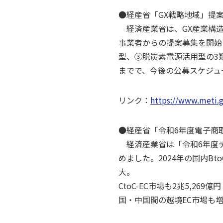
●経産省「GX戦略地域」提案募
経済産業省は、GX産業構造の
事業者からの提案募集を開始
型、③脱炭素電源活用型の3
までで、今後の公募スケジュ
リンク：
https://www.meti.
●経産省「令和6年度電子商
経済産業省は「令和6年度デ
めました。2024年の国内BtoC
大。
CtoC-EC市場も2兆5,2
国・中国間の越境EC市場も