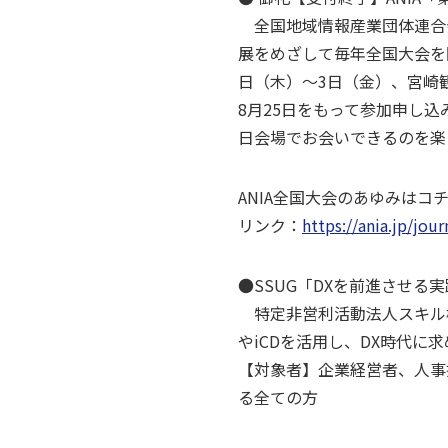
全国地域情報産業団体連合会
展をめざして毎年全国大会を開
日（木）～3日（金）、宮崎
8月25日をもって参加申し
日会場でお会いできるのを楽
ANIA全国大会のあゆみはコ
リンク：
https://ania.jp/jou
●SSUG「DXを前進させる実
特定非営利活動法人スキル標準
やiCDを活用し、DX時代
【対象者】企業経営者、人事
る全ての方