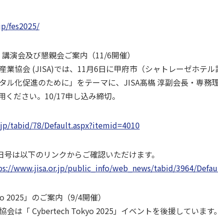
jp/fes2025/
区会 講演会及び懇親会ご案内（11/6開催）
協会 (JISA)では、11月6日に甲府市（シャトレーゼホテ
ル化促進のために」をテーマに、JISA髙𣘺 淳副会長・専務
ください。10/17申し込み締切。
r.jp/tabid/78/Default.aspx?itemid=4010
28日号は以下のリンクからご確認いただけます。
ps://www.jisa.or.jp/public_info/web_news/tabid/3964/Defau
kyo 2025」のご案内（9/4開催）
 Cybertech Tokyo 2025」イベントを後援しています。